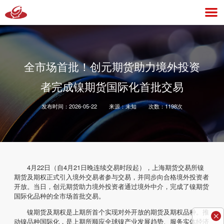
全市场首批！创元期货助力境外投资
者完成镍期货国际化首批交易
发布时间：
2026-05-22
来源：
未知
次数：
1198
次
4月22日（自4月21日晚连续交易时段起），上海期货交易所镍
期货及期权正式引入境外交易者参与交易，并同步向合格境外投资者
开放。当日，创元期货助力境外投资者通过境外中介，完成了镍期货
国际化品种的全市场首批交易。
镍期货及期权是上期所首个实现对外开放的期货及期权品种。推

动镍品种国际化，是上期所顺应全球镍产业发展趋势、服务实体经济