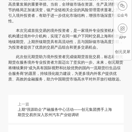
高质量发展的重要举措。当前，全球镍市场在资源、生产及消费等环

节的格局正加速演变，镍产业链相关企业的风险管理需求显著上升。
公众号
引入境外投资者，有助于进一步优化市场结构，增强市场深度与流动
性。

本次完成首批交易的境外投资者，是一家境外专业投资机构。该
机构通过境外中介机构，实现了在同一账户下同时交易上海和伦敦两
APP
地镍期货。上期所镍期货具有高流动性，且与国际镍市场高度关联，
为投资者提供了优质的交易产品组合和更多交易机会。
创元灵犀
此次创元期货助力境外投资者完成镍期货首批交易，标志着创元
期货在服务境外专业投资者方面迈出了坚实的一步。未来，创元期货
将继续秉持“成为具有国际视野和比较优势的国内一流期货衍生品综
合服务商”的愿景，持续强化能力建设，为更多境内外客户提供优
质、高效的金融服务，助力中国期货市场高水平对外开放行稳致远。
上一篇
上期“强源助企”产融服务中心活动——创元集团携手上海
期货交易所深入苏州汽车产业链调研