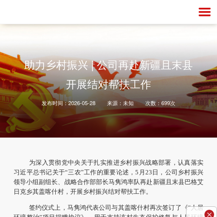
助力乡村振兴 | 公司再赴新疆且末县
开展结对帮扶工作
发布时间：
2026-05-28
来源：
未知
次数：
699
次
为深入贯彻党中央关于扎实推进乡村振兴战略部署，认真落实
习近平总书记关于“三农”工作的重要论述，5月23日，公司乡村振兴
领导小组副组长、战略合作部部长马隽鸿率队再赴新疆且末县巴格艾
日克乡其盖喀什村，开展乡村振兴结对帮扶工作。
签约仪式上，马隽鸿代表公司与其盖喀什村再次签订了《“人居
