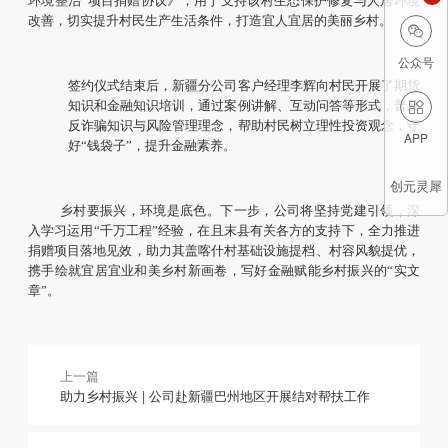
环境整治”项目捐赠协议》，用于支持该村生态保护修复与人居环境
改善，切实提升村民生产生活条件，打造宜人宜居的美丽乡村。

公众号
签约仪式结束后，新疆分公司客户经理李辉向村民开展了期货
知识和金融知识培训，通过案例讲解、互动问答等形式，普及

反诈骗知识与风险管理理念，帮助村民树立理性投资观念，守
APP
好“钱袋子”，提升金融素养。
创元灵犀
乡村要振兴，环境是底色。下一步，公司将坚持党建引领，深
入学习运用“千万工程”经验，在且末县有关各方的支持下，全力推进
捐赠项目落地见效，助力其盖喀什村基础设施提档、村容风貌提优，
携手绘就宜居宜业和美乡村新画卷，写好金融赋能乡村振兴的“实文
章”。
上一篇
助力乡村振兴 | 公司赴新疆巴州地区开展结对帮扶工作